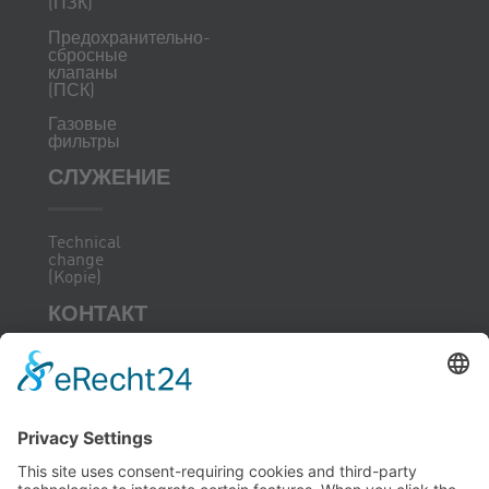
(ПЗК)
Предохранительно-
сбросные
клапаны
(ПСК)
Газовые
фильтры
СЛУЖЕНИЕ
Technical
change
(Kopie)
КОНТАКТ
Чтобы оптимизировать
Отели
поблизости
наш веб-сайт для вас и
иметь возможность
РАССЫЛКА
постоянно его улучшать,
НОВОСТЕЙ
мы используем файлы