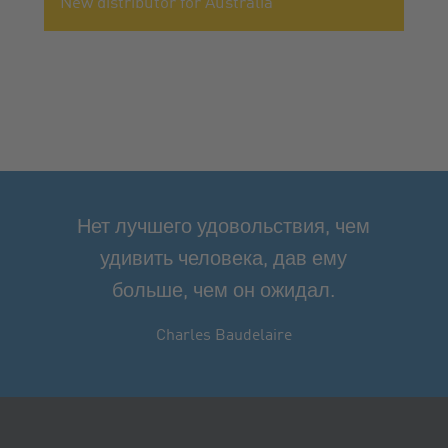
New distributor for Australia
Нет лучшего удовольствия, чем
удивить человека, дав ему
больше, чем он ожидал.
Charles Baudelaire