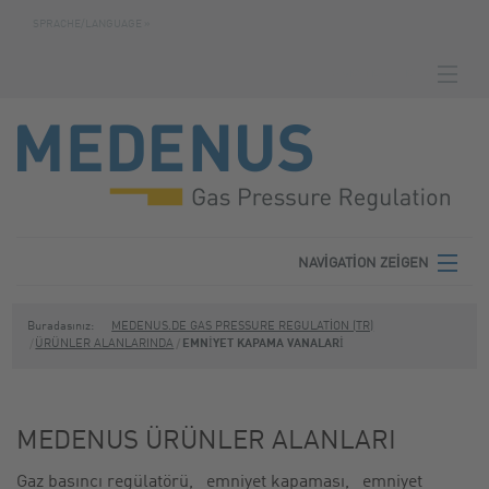
SPRACHE/LANGUAGE »
NAVIGATION ZEIGEN
ANASAYFA
KARŞIDAN YÜKLEMELER
YAPILANDIRICI
KOŞULLAR
NAVIGATION ZEIGEN
GIZLILIK
MEDENUS
Buradasınız:
MEDENUS.DE GAS PRESSURE REGULATION (TR)
ÜRÜNLER ALANLARINDA
EMNIYET KAPAMA VANALARI
BASKI
ÜRÜNLER ALANLARINDA
SERVIS
MEDENUS ÜRÜNLER ALANLARI
İLETIŞIM
Gaz basıncı regülatörü, emniyet kapaması, emniyet