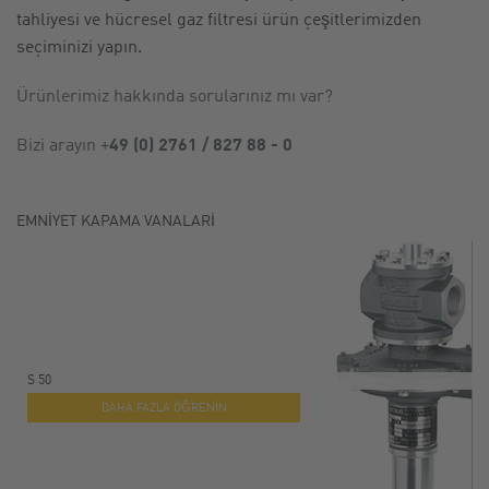
tahliyesi ve hücresel gaz filtresi ürün çeşitlerimizden
HABERLER
seçiminizi yapın.
Ürünlerimiz hakkında sorularınız mı var?
Bizi arayın +
49 (0) 2761 / 827 88 - 0
EMNIYET KAPAMA VANALARI
S 50
DAHA FAZLA ÖĞRENIN