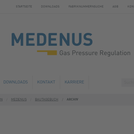
STARTSEITE
DOWNLOADS
FABRIKNUMMERNSUCHE
AGB
KON
DOWNLOADS
KONTAKT
KARRIERE
ON
MEDENUS
BAUTAGEBUCH
ARCHIV
HE ÄNDERUNG
ÜBERNACHTUNGSMÖGLICHKEITEN
AUSBILDUNG
ND WARTUNG
EN