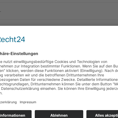
MMERNSUCHE
.
ER
27.09.2018 08:52
Uhr
Detailplanung
20.000 m² Fläche für 
DETAILPLANUNG
Mittlerweile befinden wir uns 
Ausschreibungsphase für den B
Neubau.
(10)