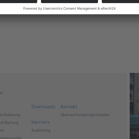
k:
Downloads
Kontakt
he Änderung
Übernachtungsmöglichkeiten
Karriere
und Wartung
gen
Ausbildung
ummernsuche