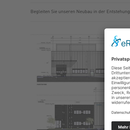
GASFILTER
FABRIKNU
Begleiten Sie unseren Neubau in der Entstehung
KUGELHÄHNE
NEWSLETT
ZUBEHÖR
KATALOG