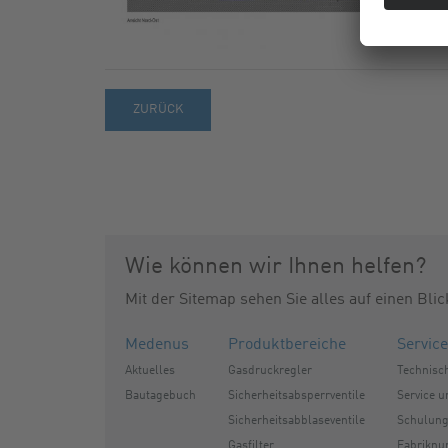
ZURÜCK
Wie können wir Ihnen helfen?
Mit der Sitemap sehen Sie alles auf einen Blic
Medenus
Produktbereiche
Service
Aktuelles
Gasdruckregler
Technisc
Bautagebuch
Sicherheitsabsperrventile
Service 
Sicherheitsabblaseventile
Schulun
Gasfilter
Fabrikn