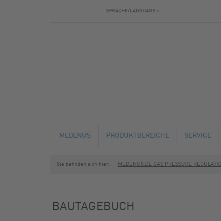
SPRACHE/LANGUAGE »
MEDENUS
PRODUKTBEREICHE
SERVICE
Sie befinden sich hier:
MEDENUS.DE GAS PRESSURE REGULATI
AKTUELLES
GASDRUCKREGLER
TECHNISC
BAUTAGEBUCH
SICHERHEITSABSPERRVENTILE
SERVICE U
BAUTAGEBUCH
SICHERHEITSABBLASEVENTILE
SCHULUNG