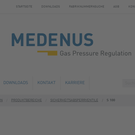
STARTSEITE
DOWNLOADS
FABRIKNUMMERNSUCHE
AGB
KON
DOWNLOADS
KONTAKT
KARRIERE
ON
PRODUKTBEREICHE
SICHERHEITSABSPERRVENTILE
S 100
HE ÄNDERUNG
ÜBERNACHTUNGSMÖGLICHKEITEN
AUSBILDUNG
ND WARTUNG
EN