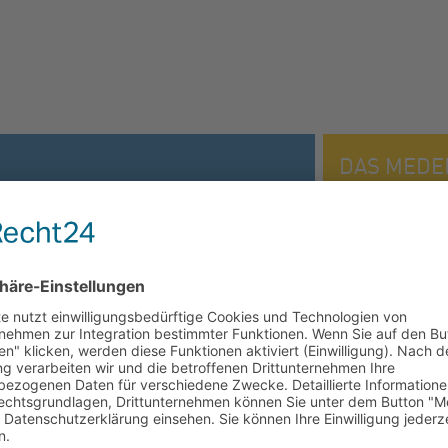
DAS MEDE
10 Gründe für 
 MARKE, MEDENUS IST EIN
TIEFES PROD
HERAUSFORDERUNG JEDEN TAG
 FÜR UNSERE KUNDEN.