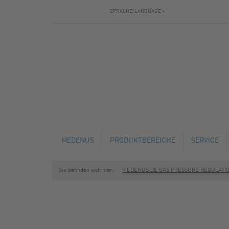
SPRACHE/LANGUAGE »
MEDENUS
PRODUKTBEREICHE
SERVICE
Sie befinden sich hier:
MEDENUS.DE GAS PRESSURE REGULATI
AKTUELLES
GASDRUCKREGLER
TECHNISC
BAUTAGEBUCH
SICHERHEITSABSPERRVENTILE
SERVICE U
SICHERHEITSABBLASEVENTILE
SCHULUNG