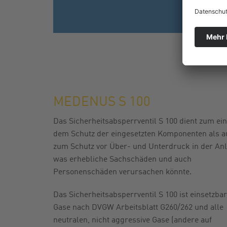
MEDENUS S 100
Das Sicherheitsabsperrventil S 100 dient zum ei
dem Schutz der eingesetzten Komponenten als a
zum Schutz vor Über- und Unterdruck in der Anl
was erhebliche Sachschäden und auch
Personenschäden verursachen könnte.
Das Sicherheitsabsperrventil S 100 ist einsetzbar
Gase nach DVGW Arbeitsblatt G260/262 und alle
neutralen, nicht aggressive Gase (andere auf