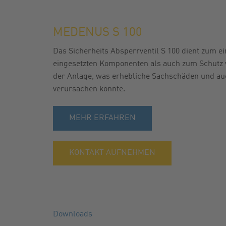
GASFILTER
FABRIKNU
MEDENUS S 100
KUGELHÄHNE
NEWSLETT
Das Sicherheits Absperrventil S 100 dient zum e
ZUBEHÖR
KATALOG
eingesetzten Komponenten als auch zum Schutz 
der Anlage, was erhebliche Sachschäden und a
verursachen könnte.
MEHR ERFAHREN
KONTAKT AUFNEHMEN
Downloads