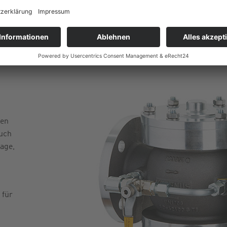
nen
uch
age,
 für