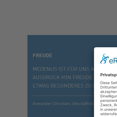
FREUDE
MEDENUS IST FÜR UNS NICHT NUR
AUSDRUCK VON FREUDE AN DER 
ETWAS BESONDERES ZU LEISTEN,
Alexander Christiani,
Geschäftsführer