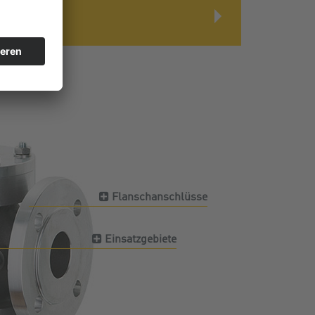
Flanschanschlüsse
Einsatzgebiete