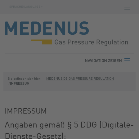
SPRACHE/LANGUAGE »
NAVIGATION ZEIGEN
STARTSEITE
DOWNLOADS
FABRIKNUMMERNSUCHE
AGB
NAVIGATION ZEIGEN
KONTAKT
MEDENUS
Sie befinden sich hier:
MEDENUS.DE GAS PRESSURE REGULATION
IMPRESSUM
DATENSCHUTZ
PRODUKTBEREICHE
IMPRESSUM
SERVICE
IMPRESSUM
DOWNLOADS
Angaben gemäß § 5 DDG (Digitale-
Dienste-Gesetz):
KONTAKT