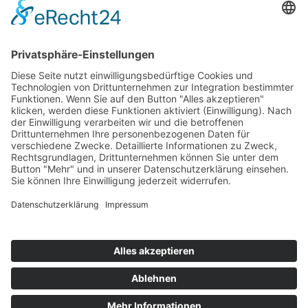
Grafiken sowie die sonstigen Inhalte sind urheberrechtlich
geschützt.
Rechtswirksamkeit dieses Haftungsausschlusses
Dieser Haftungsausschluss ist als Teil des
Internetangebotes zu betrachten, von dem aus auf diese
Seite verwiesen wurde. Sofern Teile oder einzelne
Formulierungen dieses Textes der geltenden Rechtslage
nicht, nicht mehr oder nicht vollständig entsprechen
sollten, bleiben die übrigen Teile des Dokumentes in ihrem
Inhalt und ihrer Gültigkeit davon unberührt.
Mit freundlicher Unterstützung von
neun a
.
Icons made by
Freepik
from
www.flaticon.com
is
licensed by
CC 3.0 BY