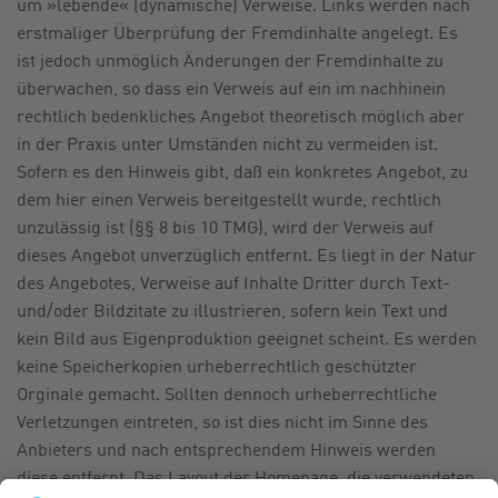
um »lebende« (dynamische) Verweise. Links werden nach
erstmaliger Überprüfung der Fremdinhalte angelegt. Es
ist jedoch unmöglich Änderungen der Fremdinhalte zu
überwachen, so dass ein Verweis auf ein im nachhinein
rechtlich bedenkliches Angebot theoretisch möglich aber
in der Praxis unter Umständen nicht zu vermeiden ist.
Sofern es den Hinweis gibt, daß ein konkretes Angebot, zu
dem hier einen Verweis bereitgestellt wurde, rechtlich
unzulässig ist (§§ 8 bis 10 TMG), wird der Verweis auf
dieses Angebot unverzüglich entfernt. Es liegt in der Natur
des Angebotes, Verweise auf Inhalte Dritter durch Text-
und/oder Bildzitate zu illustrieren, sofern kein Text und
kein Bild aus Eigenproduktion geeignet scheint. Es werden
keine Speicherkopien urheberrechtlich geschützter
Orginale gemacht. Sollten dennoch urheberrechtliche
Verletzungen eintreten, so ist dies nicht im Sinne des
Anbieters und nach entsprechendem Hinweis werden
diese entfernt. Das Layout der Homepage, die verwendeten