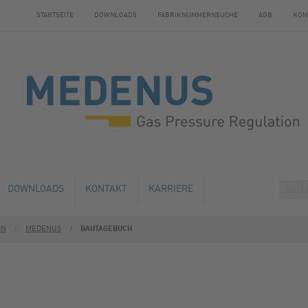
STARTSEITE
DOWNLOADS
FABRIKNUMMERNSUCHE
AGB
KON
DOWNLOADS
KONTAKT
KARRIERE
ON
MEDENUS
BAUTAGEBUCH
HE ÄNDERUNG
ÜBERNACHTUNGSMÖGLICHKEITEN
AUSBILDUNG
ND WARTUNG
EN