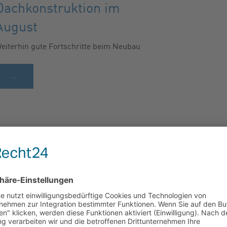
Dachkonstruktion im
August
eiterhin gute Fortschritte beim Neubau
…
7.07.2019 15:47
Uhr
Es geht voran …
…