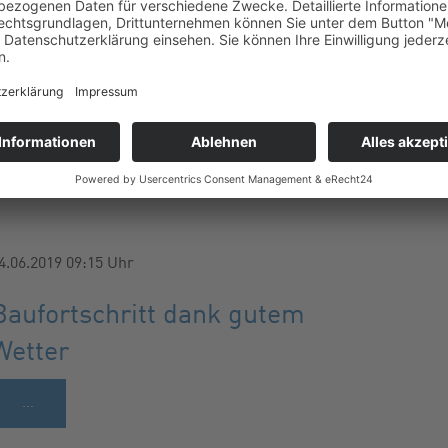
4.06.2019 09:15
Uhr
Baufortschritt dank gutem
Wetter
…