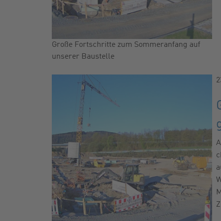
Große Fortschritte zum Sommeranfang auf
unserer Baustelle
2
A
c
a
W
M
Z