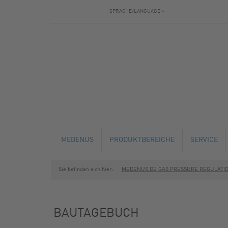
SPRACHE/LANGUAGE »
MEDENUS
PRODUKTBEREICHE
SERVICE
Sie befinden sich hier:
MEDENUS.DE GAS PRESSURE REGULATI
AKTUELLES
GASDRUCKREGLER
TECHNISC
BAUTAGEBUCH
SICHERHEITSABSPERRVENTILE
SERVICE U
BAUTAGEBUCH
SICHERHEITSABBLASEVENTILE
SCHULUNG