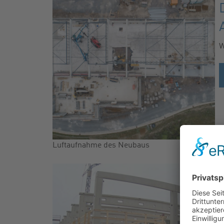
W
Luftaufnahme des Neubaus
1