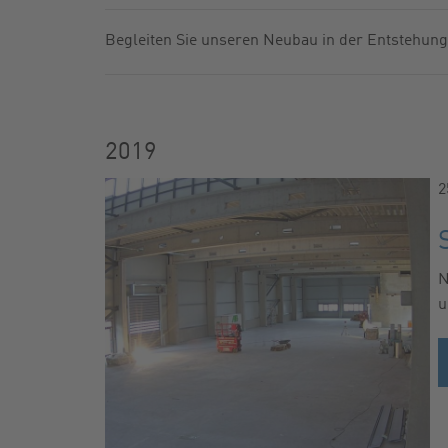
GASFILTER
FABRIKNU
Begleiten Sie unseren Neubau in der Entstehung
KUGELHÄHNE
NEWSLETT
ZUBEHÖR
KATALOG
2019
2
N
u