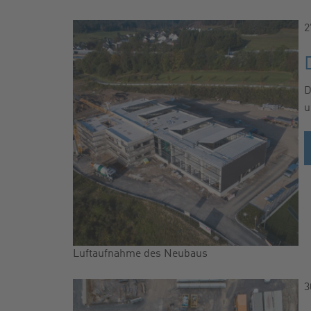
2
D
u
Luftaufnahme des Neubaus
3