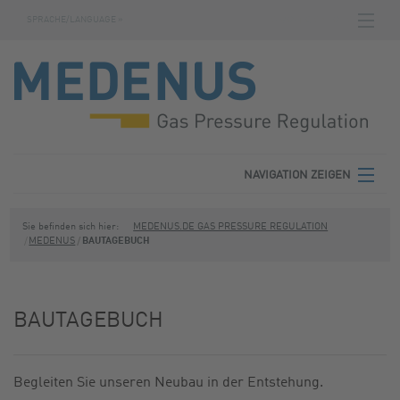
SPRACHE/LANGUAGE »
NAVIGATION ZEIGEN
STARTSEITE
DOWNLOADS
FABRIKNUMMERNSUCHE
AGB
NAVIGATION ZEIGEN
KONTAKT
MEDENUS
Sie befinden sich hier:
MEDENUS.DE GAS PRESSURE REGULATION
MEDENUS
BAUTAGEBUCH
DATENSCHUTZ
PRODUKTBEREICHE
IMPRESSUM
SERVICE
BAUTAGEBUCH
DOWNLOADS
Begleiten Sie unseren Neubau in der Entstehung.
KONTAKT