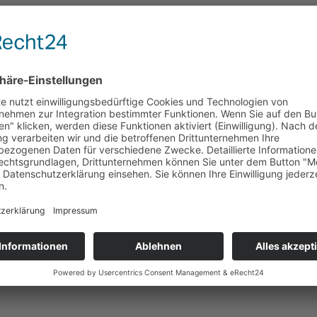
MMERNSUCHE
ER
dar Tejarat Atrin Co., Ltd.
auch im Iran vertreten.