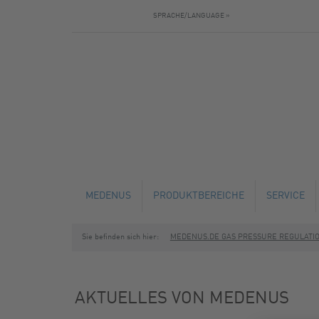
SPRACHE/LANGUAGE »
MEDENUS
PRODUKTBEREICHE
SERVICE
Sie befinden sich hier:
MEDENUS.DE GAS PRESSURE REGULATI
AKTUELLES
GASDRUCKREGLER
TECHNISC
BAUTAGEBUCH
SICHERHEITSABSPERRVENTILE
SERVICE U
AKTUELLES VON MEDENUS
SICHERHEITSABBLASEVENTILE
SCHULUNG