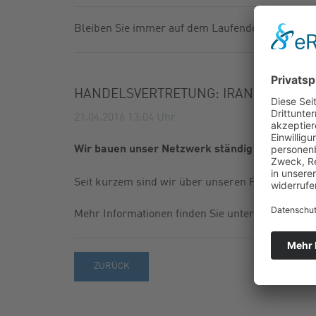
GASFILTER
FABRIKNU
Bleiben Sie immer auf dem Laufenden.
KUGELHÄHNE
NEWSLETT
ZUBEHÖR
KATALOG
HANDELSVERTRETUNG: IRAN
21.04.2016 13:04
Uhr
Wir bauen unser Netzwerk ständig aus.
Seit kurzem sind wir über unseren Partner
Fi
Mehr Informationen finden Sie unter
Kontakt
ZURÜCK