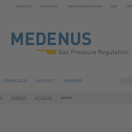
STARTSEITE
DOWNLOADS
FABRIKNUMMERNSUCHE
AGB
KON
DOWNLOADS
KONTAKT
KARRIERE
ON
MEDENUS
AKTUELLES
ARCHIV
HE ÄNDERUNG
ÜBERNACHTUNGSMÖGLICHKEITEN
AUSBILDUNG
ND WARTUNG
EN