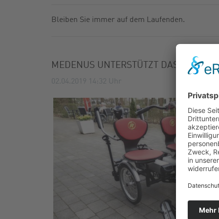
GASFILTER
FABRIKNU
Bleiben Sie immer auf dem Laufenden.
KUGELHÄHNE
NEWSLETT
ZUBEHÖR
KATALOG
MEDENUS UNTERSTÜTZT DAS PROJEKT 
02.04.2019 14:32
Uhr