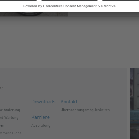
k:
Downloads
Kontakt
he Änderung
Übernachtungsmöglichkeiten
Karriere
und Wartung
gen
Ausbildung
ummernsuche