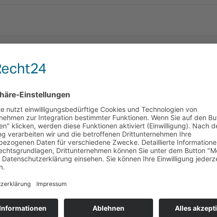
MMERNSUCHE
ER
TANDEM E-BIKE DER CARITAS OLPE
MEDENUS unterstützt mit eine
Caritas Olpe. Mit der Anschaff
Seniorenhaus Gerberweg die Mög
eingeschränkter Mobilität wied
zu können. Die MEDENUS Gas- 
Realisierung dieser tollen Idee 
tun möchten finden Sie unter d
https://www.caritas-olpe.de/i