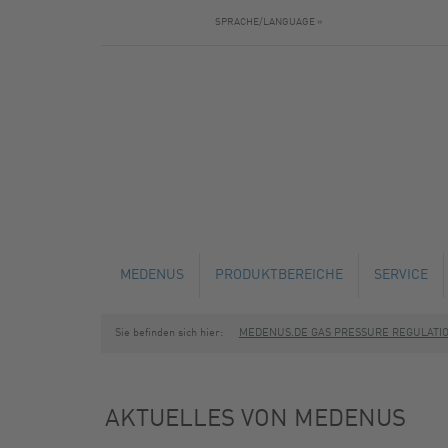
SPRACHE/LANGUAGE »
MEDENUS
PRODUKTBEREICHE
SERVICE
Sie befinden sich hier:
MEDENUS.DE GAS PRESSURE REGULATI
AKTUELLES
GASDRUCKREGLER
TECHNISC
BAUTAGEBUCH
SICHERHEITSABSPERRVENTILE
SERVICE U
AKTUELLES VON MEDENUS
SICHERHEITSABBLASEVENTILE
SCHULUNG