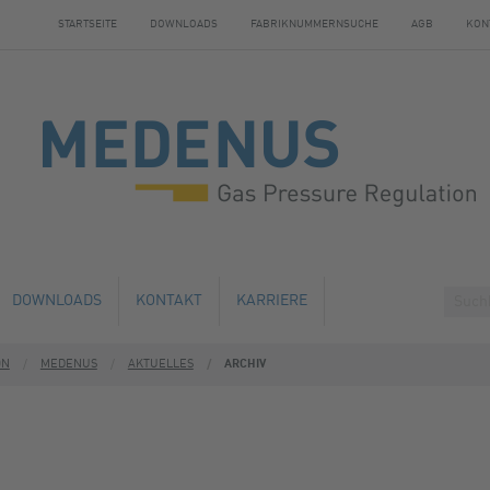
STARTSEITE
DOWNLOADS
FABRIKNUMMERNSUCHE
AGB
KON
DOWNLOADS
KONTAKT
KARRIERE
ON
MEDENUS
AKTUELLES
ARCHIV
HE ÄNDERUNG
ÜBERNACHTUNGSMÖGLICHKEITEN
AUSBILDUNG
ND WARTUNG
EN