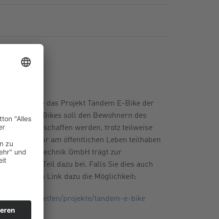
r Geldspende das Projekt Tandem E-Bike der
ung dieses E-Bikes soll den Bewohnern des
lichkeit geschaffen werden, trotz teilweise
er etwas mehr am öffentlichen Leben teilhaben
Druckregeltechnik GmbH trägt zur
gerne einen Teil dazu bei. Falls Sie dies auch
em folgenden Link dazu die Möglichkeit:
ch-moechte-helfen/projekte/tandem-e-bike