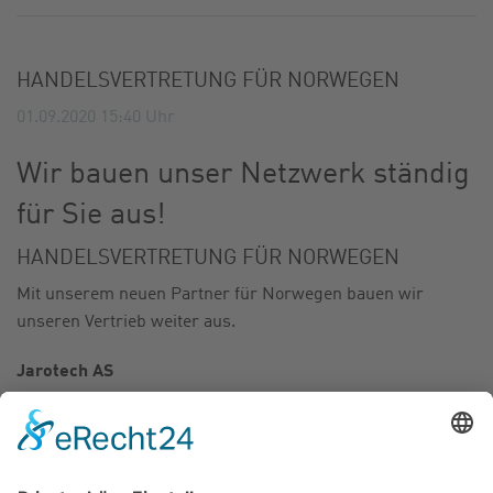
KARRIERE
HANDELSVERTRETUNG FÜR NORWEGEN
01.09.2020 15:40
Uhr
Wir bauen unser Netzwerk ständig
für Sie aus!
HANDELSVERTRETUNG FÜR NORWEGEN
Mit unserem neuen Partner für Norwegen bauen wir
unseren Vertrieb weiter aus.
Jarotech AS
Holmquistveien 9 1394 Nesbru
Norway
Telefon: +4766986000