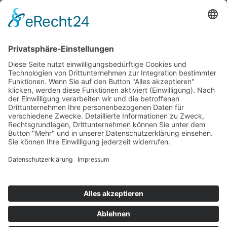
KARRIERE
HANDELSVERTRETUNG: ÄGYPTEN
14.08.2017 10:01
Uhr
Wir bauen unser Netzwerk ständig aus.
Seit kurzem sind wir über unseren Partner
POWER GAS
COMPANY
auch in
Ägypten
vertreten.
Mehr Informationen finden Sie unter
Kontakt.
ZURÜCK